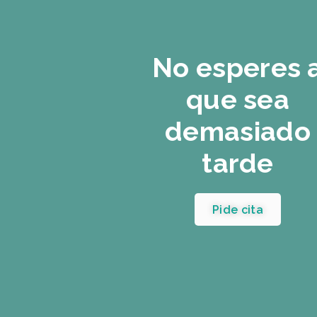
No esperes 
que sea
demasiado
tarde
Pide cita