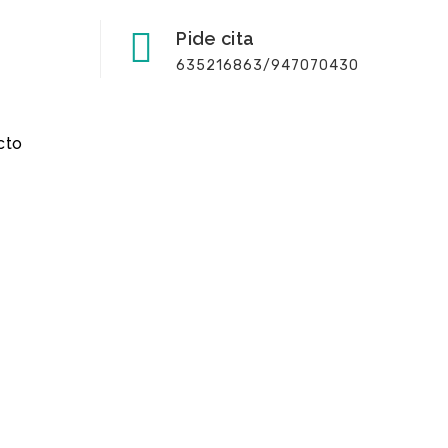
Pide cita
635216863/947070430
cto